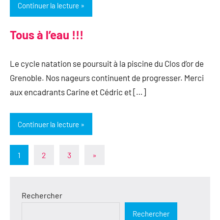
Continuer la lecture
Tous à l’eau !!!
Le cycle natation se poursuit à la piscine du Clos d’or de
Grenoble. Nos nageurs continuent de progresser. Merci
aux encadrants Carine et Cédric et […]
Continuer la lecture
Pagination
Articles
1
2
3
»
suivants
des
publications
Rechercher
Rechercher