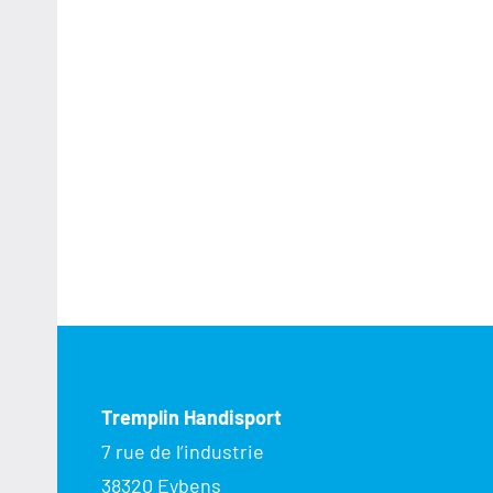
Tremplin Handisport
7 rue de l’industrie
38320 Eybens