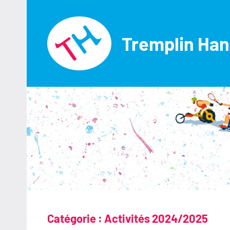
Aller
au
contenu
Tremplin Han
Catégorie :
Activités 2024/2025