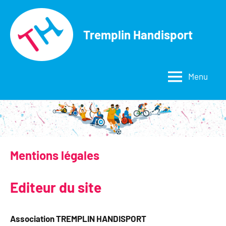
Aller
au
Tremplin Handisport
contenu
Menu
Mentions légales
Editeur du site
Association TREMPLIN HANDISPORT