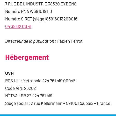
7 RUE DE L’INDUSTRIE 38320 EYBENS
Numéro RNA W381019110
Numéro SIRET (siège) 83916013200016
04 38 02 00 41
Directeur de la publication
: Fabien Perrot
Hébergement
OVH
RCS Lille Métropole 424 761 419 00045
Code APE 2620Z
N° TVA : FR 22 424 761 419
Siège social : 2 rue Kellermann – 59100 Roubaix – France