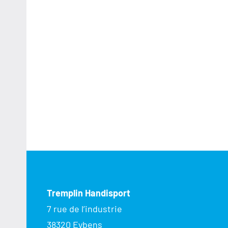
Tremplin Handisport
7 rue de l’industrie
38320 Eybens