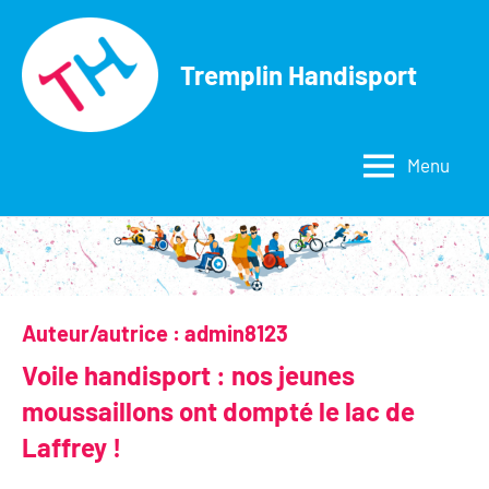
Aller
au
Tremplin Handisport
contenu
Menu
Auteur/autrice :
admin8123
Voile handisport : nos jeunes
moussaillons ont dompté le lac de
Laffrey !