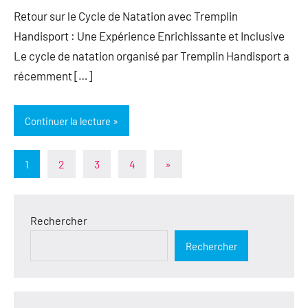
Retour sur le Cycle de Natation avec Tremplin
Handisport : Une Expérience Enrichissante et Inclusive
Le cycle de natation organisé par Tremplin Handisport a
récemment […]
Continuer la lecture
Pagination
Articles
1
2
3
4
»
suivants
des
publications
Rechercher
Rechercher