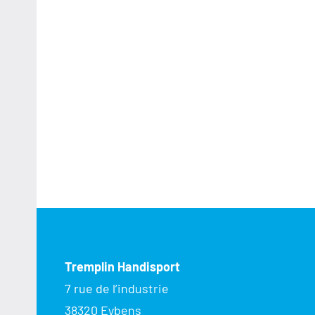
Tremplin Handisport
7 rue de l’industrie
38320 Eybens